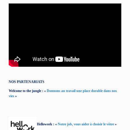
NOS PARTENARIATS
Welcome to the jungle : «
Donnons au travail une place durable dans nos
vies
»
Hellowork : «
Notre job, vous aider à choisir le vôtre
»