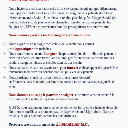
Notre histoire, c’est avant tout celle d’un service public qui agit quotidiennement
pour apporter partout en France des produits sanguins aux patients dont l’état
nécessite une transfusion. Une mission rendue possible grâce à la générosité des
donneurs de sang, de plasma et de plaquettes. Les donneurs, les patients, les
équipes de l’EFS et nos partenaires sont les protagonistes de notre histoire.
Nous sommes présents tout au long de la chaîne du soin.
Notre expertise en biologie médicale et de la greffe nous permet
de
diagnostiquer
des maladies.
Nous contribuons ensuite à
soigner
chaque année plus de 1 million de patients :
ceux qui nécessitent une transfusion ou une greffe, en mettant à disposition les
produits sanguins, tissus et cellules dont ils ont besoin.
Nous capitalisons sur ces savoir-faire pour
innover
et développer des procédés et
traitements médicaux qui bénéficieront au plus vite aux patients
Nous participons enfin à
former
des professionnels de santé
en France et dans le monde, en leur transmettant notre connaissance aiguisée du
sang.
Nous donnons au sang le pouvoir de soigner
et sommes ainsiun acteur à la
fois unique et essentiel du système de santé français.
A l'EFS, nous accompagnons chaque personne dès les premiers instants de la vie.
Du premier souffle aux premiers pas, de l'âge de raison à l'âge adulte. Dans les
instants les plus heureux comme les plus difficiles.
Découvrez nos saisons sur le site
25ans.efs.sante.fr
.