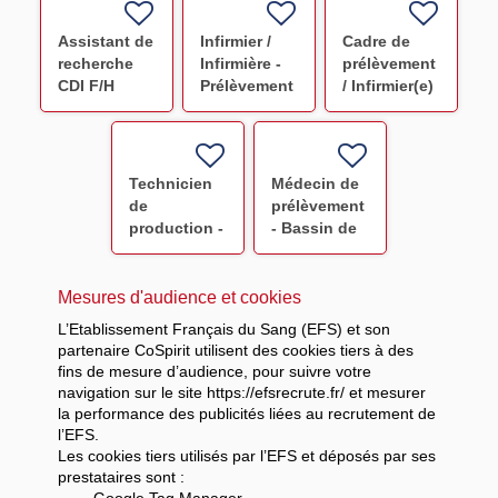
CDI F/H
Assistant de
Infirmier /
Cadre de
recherche
Infirmière -
prélèvement
CDI F/H
Prélèvement
/ Infirmier(e)
F/H
de
coordination
-Bassin
Ouest
Technicien
Médecin de
Normand -
de
prélèvement
Saint-Lô
production -
- Bassin de
Préparation
Lille F/H
PSL
Strasbourg
Mesures d'audience et cookies
CDI F/H F/H
L’Etablissement Français du Sang (EFS) et son
partenaire CoSpirit utilisent des cookies tiers à des
fins de mesure d’audience, pour suivre votre
navigation sur le site https://efsrecrute.fr/ et mesurer
la performance des publicités liées au recrutement de
l’EFS.
Les cookies tiers utilisés par l’EFS et déposés par ses
prestataires sont :
-
Google Tag Manager