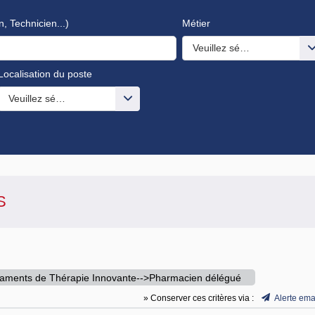
n, Technicien...)
Métier
Veuillez sélectionner une o
Localisation du poste
s valeurs
Veuillez sélectionner une ou des valeurs
S
aments de Thérapie Innovante-->Pharmacien délégué
» Conserver ces critères via :
Alerte ema