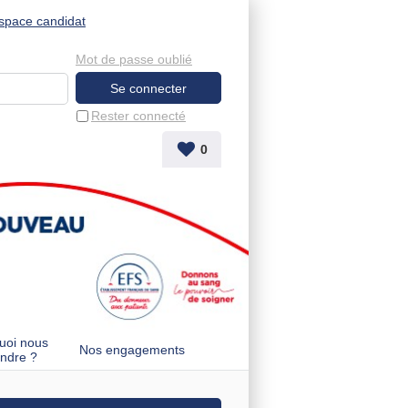
space candidat
Mot de passe oublié
Rester connecté
0
uoi nous
Nos engagements
indre ?