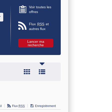
Voir toutes les
offres
u des valeurs
Flux
RSS
et
autres flux
il
Flux
RSS
Enregistrement