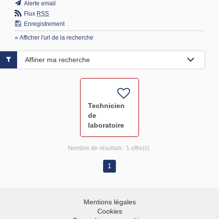
Alerte email
Flux
RSS
Enregistrement
» Afficher l'url de la recherche
Affiner ma recherche
Technicien
de
laboratoire
de
production
Nombre de résultats :
1 offre(s)
de réactifs
CDI F/H
1
Mentions légales
Cookies