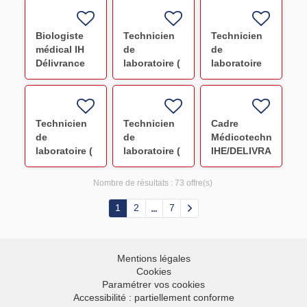
HLA F/H
Poissy) F/H
Biologiste
Technicien
Technicien
médical IH
de
de
Délivrance
laboratoire (
laboratoire
F/H
Paris -
(Paris -
HEGP) F/H
Trousseau)
F/H
Technicien
Technicien
Cadre
de
de
Médicotechnique
laboratoire (
laboratoire (
IHE/DELIVRANCE
Pitié
Pitié
Salpêtrière )
Salpêtrière )
Nombre de résultats :
73 offre(s)
F/H
F/H
1
2
7
Mentions légales
Cookies
Paramétrer vos cookies
Accessibilité : partiellement conforme