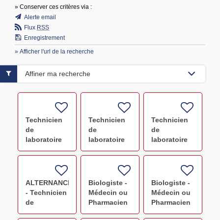
» Conserver ces critères via :
Alerte email
Flux
RSS
Enregistrement
» Afficher l'url de la recherche
Affiner ma recherche
Technicien
Technicien
Technicien
de
de
de
laboratoire
laboratoire
laboratoire
IH/DEL F/H
IH/DIS/DEL
HLA F/H
F/H
ALTERNANCE
Biologiste -
Biologiste -
- Technicien
Médecin ou
Médecin ou
de
Pharmacien
Pharmacien
laboratoire
(Créteil) F/H
(Versailles-