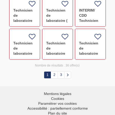
Roussy) F/H
Technicien
Technicien
INTERIM/
de
de
CDD
laboratoire
laboratoire (
Technicien
HLA F/H
Paul
de
Brousse )
laboratoire
F/H
IH
Délivrance
Technicien
Technicien
Technicien
Aix en
de
de
de
Provence
laboratoire
laboratoire
laboratoire
F/H
IH/DEL F/H
IH/DIS/DEL
HLA F/H
F/H
Nombre de résultats :
36 offre(s)
1
2
3
Mentions légales
Cookies
Paramétrer vos cookies
Accessibilité : partiellement conforme
Plan du site