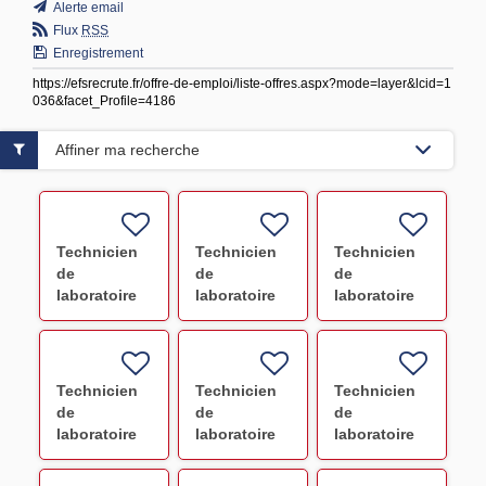
Alerte email
Flux
RSS
Enregistrement
https://efsrecrute.fr/offre-de-emploi/liste-offres.aspx?mode=layer&lcid=1
036&facet_Profile=4186
Affiner ma recherche
Technicien
Technicien
Technicien
de
de
de
laboratoire
laboratoire
laboratoire
IHDD - CDI
(Paris
IH/DD
METZ F/H
18ème) F/H
Strasbourg
Hautepierre
CDI F/H
Technicien
Technicien
Technicien
de
de
de
laboratoire
laboratoire
laboratoire
(Institut
(Créteil -
(Avicenne)
Gustave
HLA ) F/H
F/H