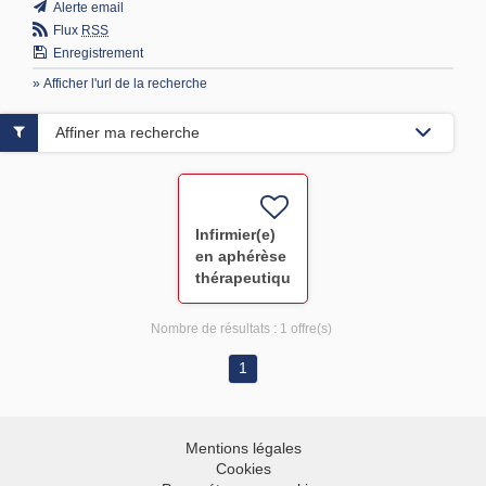
Alerte email
Flux
RSS
Enregistrement
» Afficher l'url de la recherche
Affiner ma recherche
Infirmier(e)
en aphérèse
thérapeutique
F/H
Nombre de résultats :
1 offre(s)
1
Mentions légales
Cookies