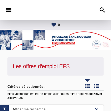
0
Les offres d'emploi
EFS
Critères sélectionnés :
https://efsrecrute.fr/offre-de-emploi/liste-toutes-offres.aspx?mode=layer
&lcid=1036
Affiner ma recherche