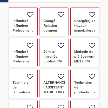
Infirmier /
Chargé
Chargé(e) de
Infirmière -
Relation
travaux
Prélèvement
donneur -
immobiliers (
F/H
Création de
Ivry Siège )
poste F/H
F/H
Infirmier /
Juriste
Médecin de
Infirmière -
marchés
prélèvement
Prélèvement
publics F/H
METZ F/H
CDI METZ
F/H
Technicien
ALTERNANCE
Technicien
de
- ASSISTANT
de
laboratoire
MARKETING
production -
(Paris
F/H
Préparation
18ème) F/H
PSL NANCY
CDI F/H