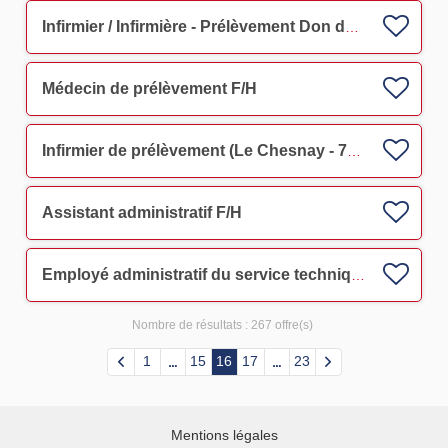
Infirmier / Infirmière - Prélèvement Don du Sang F/H
Médecin de prélèvement F/H
Infirmier de prélèvement (Le Chesnay - 78) F/H
Assistant administratif F/H
Employé administratif du service technique F/H en apprentissage F/H
Nombre de résultats :
267 offre(s)
1
15
16
17
23
Mentions légales