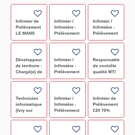
Infirmier de
Infirmier /
Infirmier /
Prélèvement
Infirmière -
Infirmière -
LE MANS
Prélèvement
Prélèvement
INT F/H
CHARTRES
INT
INT F/H
Châteauroux
F/H
Développeur
Infirmier /
Responsable
de territoire -
Infirmière -
de contrôle
Chargé(e) de
Prélèvement
qualité MTI
la promotion
Auch F/H
F/H
du don -
Lille
Technicien
Infirmier /
Infirmier de
informatique
Infirmière -
Prélèvement
(Ivry sur
Prélèvement
CDI 70%
Seine) F/H
CHARTRES
CHAUMONT
F/H
F/H