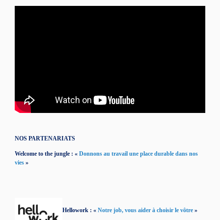
NOS PARTENARIATS
Welcome to the jungle : «
Donnons au travail une place durable dans nos
vies
»
Hellowork : «
Notre job, vous aider à choisir le vôtre
»