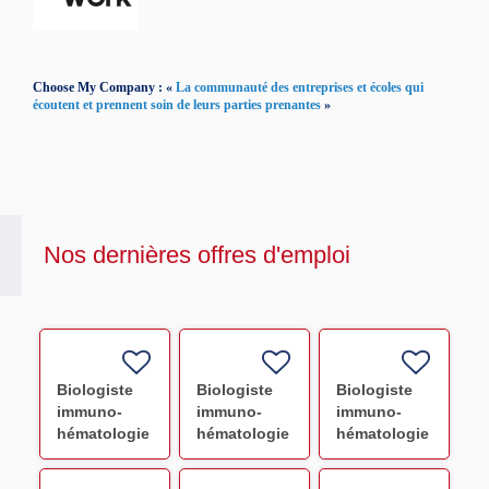
Choose My Company : «
La communauté des entreprises et écoles qui
écoutent et prennent soin de leurs parties prenantes
»
Nos dernières offres d'emploi
Biologiste
Biologiste
Biologiste
immuno-
immuno-
immuno-
hématologie
hématologie
hématologie
et délivrance
et délivrance
et délivrance
- Le Havre
- Lens (H/F)
Valenciennes