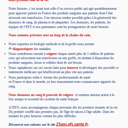
Notre histoire, c’est avant tout celle d’un service public qui agit quotidiennement
pour apporter partout en France des produits sanguins aux patients dont l’état
nécessite une transfusion. Une mission rendue possible grâce à la générosité des
donneurs de sang, de plasma et de plaquettes. Les donneurs, les patients, les
équipes de l’EFS et nos partenaires sont les protagonistes de notre histoire.
Nous sommes présents tout au long de la chaîne du soin.
Notre expertise en biologie médicale et de la greffe nous permet
de
diagnostiquer
des maladies.
Nous contribuons ensuite à
soigner
chaque année plus de 1 million de patients :
ceux qui nécessitent une transfusion ou une greffe, en mettant à disposition les
produits sanguins, tissus et cellules dont ils ont besoin.
Nous capitalisons sur ces savoir-faire pour
innover
et développer des procédés et
traitements médicaux qui bénéficieront au plus vite aux patients
Nous participons enfin à
former
des professionnels de santé
en France et dans le monde, en leur transmettant notre connaissance aiguisée du
sang.
Nous donnons au sang le pouvoir de soigner
et sommes ainsiun acteur à la
fois unique et essentiel du système de santé français.
A l'EFS, nous accompagnons chaque personne dès les premiers instants de la vie.
Du premier souffle aux premiers pas, de l'âge de raison à l'âge adulte. Dans les
instants les plus heureux comme les plus difficiles.
Découvrez nos saisons sur le site
25ans.efs.sante.fr
.