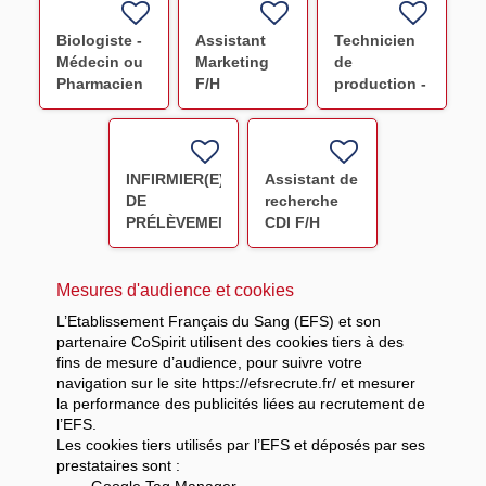
(F/H)
(H/F)
Biologiste -
Assistant
Technicien
Médecin ou
Marketing
de
Pharmacien
F/H
production -
(Avicenne)
Préparation
F/H
PSL NANCY
CDI F/H
INFIRMIER(E)
Assistant de
DE
recherche
PRÉLÈVEMENT
CDI F/H
F/H
Mesures d'audience et cookies
L’Etablissement Français du Sang (EFS) et son
partenaire CoSpirit utilisent des cookies tiers à des
fins de mesure d’audience, pour suivre votre
navigation sur le site https://efsrecrute.fr/ et mesurer
la performance des publicités liées au recrutement de
l’EFS.
Les cookies tiers utilisés par l’EFS et déposés par ses
prestataires sont :
-
Google Tag Manager