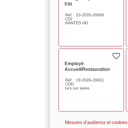
F/H
Réf. : 23-2026-20656
CDI
NANTES HD
Employé
Accueil/Restauration
donneurs - (Ivry) F/H
Réf. : 19-2026-20651
CDD
Ivry sur seine
Mesures d'audience et cookies