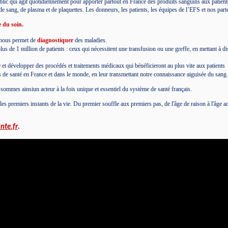
public qui agit quotidiennement pour apporter partout en France des produits sanguins aux patient
e sang, de plasma et de plaquettes. Les donneurs, les patients, les équipes de l’EFS et nos parte
 du soin.
e nous permet de
diagnostiquer
des maladies.
s de 1 million de patients : ceux qui nécessitent une transfusion ou une greffe, en mettant à dis
r
et développer des procédés et traitements médicaux qui bénéficieront au plus vite aux patients
 de santé en France et dans le monde, en leur transmettant notre connaissance aiguisée du sang
 sommes ainsiun acteur à la fois unique et essentiel du système de santé français.
premiers instants de la vie. Du premier souffle aux premiers pas, de l'âge de raison à l'âge a
nte.fr
.