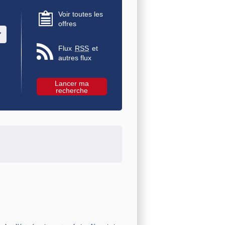
Voir toutes les
offres
u des valeurs
Flux
RSS
et
autres flux