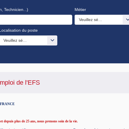
n, Technicien...)
Métier
Veuillez sélectionner une o
Localisation du poste
s valeurs
Veuillez sélectionner une ou des valeurs
mploi de l'
EFS
N FRANCE
t depuis plus de 25 ans, nous prenons soin de la vie.