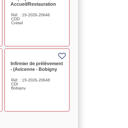
Accueil/Restauration
donneurs (Créteil) F/H
Réf. : 19-2026-20646
CDD
Créteil
Infirmier de prélèvement
- (Avicenne - Bobigny
93) F/H
Réf. : 19-2026-20648
CDI
Bobigny