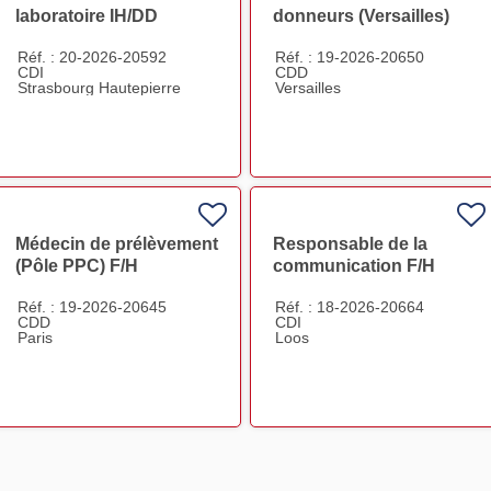
laboratoire IH/DD
donneurs (Versailles)
Strasbourg Hautepierre
F/H
Réf. : 20-2026-20592
Réf. : 19-2026-20650
CDI F/H
CDI
CDD
Strasbourg Hautepierre
Versailles
Médecin de prélèvement
Responsable de la
(Pôle PPC) F/H
communication F/H
Réf. : 19-2026-20645
Réf. : 18-2026-20664
CDD
CDI
Paris
Loos