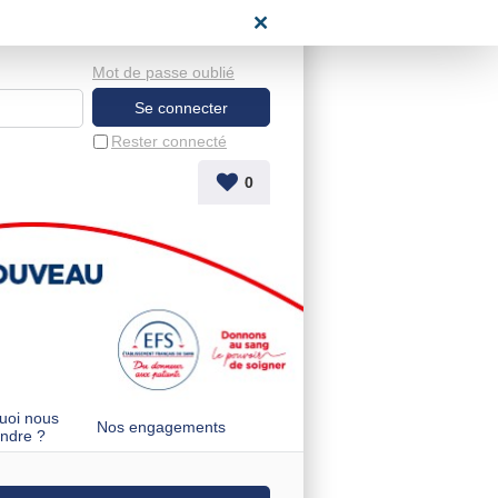
space candidat
Mot de passe oublié
Rester connecté
0
uoi nous
Nos engagements
indre ?