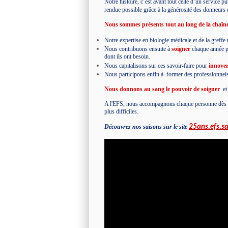
Notre histoire, c’est avant tout celle d’un service 
rendue possible grâce à la générosité des donneurs d
Nous sommes présents tout au long de la chaîne
Notre expertise en biologie médicale et de la greff
Nous contribuons ensuite à
soigner
chaque année plu
dont ils ont besoin.
Nous capitalisons sur ces savoir-faire pour
innove
Nous participons enfin à
former
des professionnels
Nous donnons au sang le pouvoir de soigner
et
A l'EFS, nous accompagnons chaque personne dès les 
plus difficiles.
Découvrez nos saisons sur le site
25ans.efs.sa