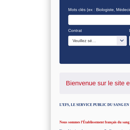
Mots clés
(ex : Biologiste, Médeci
Contrat
Veuillez sélectionner une ou de
Bienvenue sur le site e
L’EFS, LE SERVICE PUBLIC DU SANG E
Nous sommes l’Établissement français du sang e