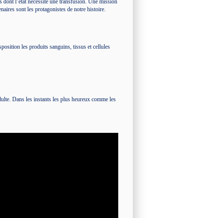
s dont l’état nécessite une transfusion. Une mission
naires sont les protagonistes de notre histoire.
position les produits sanguins, tissus et cellules
.
dulte. Dans les instants les plus heureux comme les