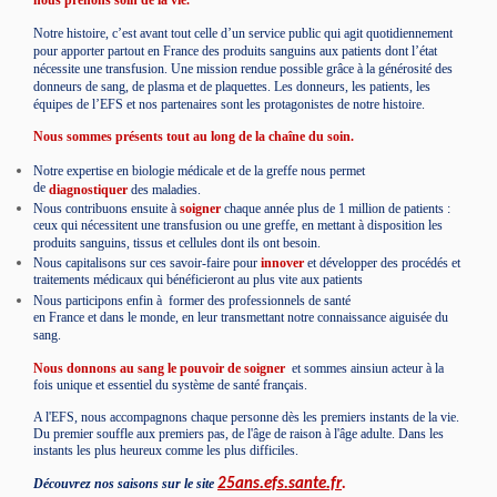
Notre histoire, c’est avant tout celle d’un service public qui agit quotidiennement
pour apporter partout en France des produits sanguins aux patients dont l’état
nécessite une transfusion. Une mission rendue possible grâce à la générosité des
donneurs de sang, de plasma et de plaquettes. Les donneurs, les patients, les
équipes de l’EFS et nos partenaires sont les protagonistes de notre histoire.
Nous sommes présents tout au long de la chaîne du soin.
Notre expertise en biologie médicale et de la greffe nous permet
de
diagnostiquer
des maladies.
Nous contribuons ensuite à
soigner
chaque année plus de 1 million de patients :
ceux qui nécessitent une transfusion ou une greffe, en mettant à disposition les
produits sanguins, tissus et cellules dont ils ont besoin.
Nous capitalisons sur ces savoir-faire pour
innover
et développer des procédés et
traitements médicaux qui bénéficieront au plus vite aux patients
Nous participons enfin à
former
des professionnels de santé
en France et dans le monde, en leur transmettant notre connaissance aiguisée du
sang.
Nous donnons au sang le pouvoir de soigner
et sommes ainsiun acteur à la
fois unique et essentiel du système de santé français.
A l'EFS, nous accompagnons chaque personne dès les premiers instants de la vie.
Du premier souffle aux premiers pas, de l'âge de raison à l'âge adulte. Dans les
instants les plus heureux comme les plus difficiles.
Découvrez nos saisons sur le site
25ans.efs.sante.fr
.