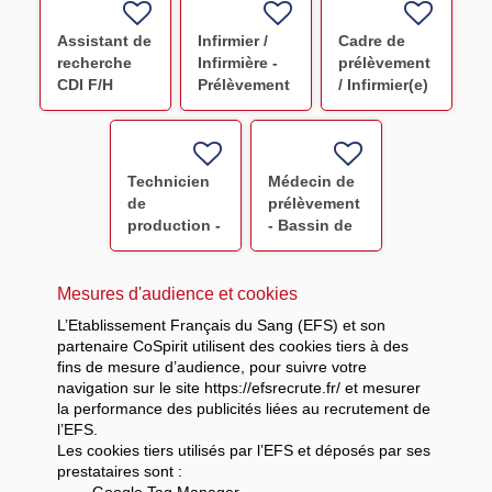
CDI F/H
Assistant de
Infirmier /
Cadre de
recherche
Infirmière -
prélèvement
CDI F/H
Prélèvement
/ Infirmier(e)
F/H
de
coordination
-Bassin
Ouest
Technicien
Médecin de
Normand -
de
prélèvement
Saint-Lô
production -
- Bassin de
Préparation
Lille F/H
PSL
Strasbourg
Mesures d'audience et cookies
CDI F/H F/H
L’Etablissement Français du Sang (EFS) et son
partenaire CoSpirit utilisent des cookies tiers à des
fins de mesure d’audience, pour suivre votre
navigation sur le site https://efsrecrute.fr/ et mesurer
la performance des publicités liées au recrutement de
l’EFS.
Les cookies tiers utilisés par l’EFS et déposés par ses
prestataires sont :
-
Google Tag Manager