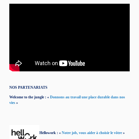
NOS PARTENARIATS
Welcome to the jungle : «
Donnons au travail une place durable dans nos
vies
»
Hellowork : «
Notre job, vous aider à choisir le vôtre
»