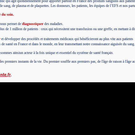
public qui agit quotidiennement pour apporter partout en France des produits sanguins aux patient
e sang, de plasma et de plaquettes. Les donneurs, les patients, les équipes de l’EFS et nos parte
 du soin.
e nous permet de
diagnostiquer
des maladies.
s de 1 million de patients : ceux qui nécessitent une transfusion ou une greffe, en mettant à dis
r
et développer des procédés et traitements médicaux qui bénéficieront au plus vite aux patients
 de santé en France et dans le monde, en leur transmettant notre connaissance aiguisée du sang
 sommes ainsiun acteur à la fois unique et essentiel du système de santé français.
premiers instants de la vie. Du premier souffle aux premiers pas, de l'âge de raison à l'âge a
nte.fr
.