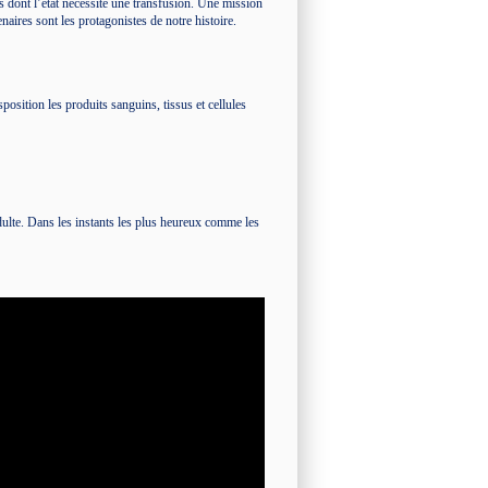
s dont l’état nécessite une transfusion. Une mission
naires sont les protagonistes de notre histoire.
position les produits sanguins, tissus et cellules
.
dulte. Dans les instants les plus heureux comme les