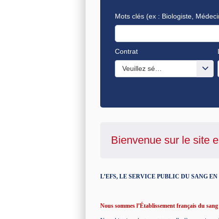
Mots clés
(ex : Biologiste, Médeci
Contrat
Veuillez sélectionner une ou de
Bienvenue sur le site e
L’EFS, LE SERVICE PUBLIC DU SANG E
Nous sommes l’Établissement français du sang e