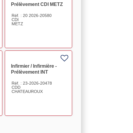
Prélèvement CDI METZ
80% F/H F/H
Réf. : 20 2026-20580
RKETING-
CDI
METZ
Infirmier / Infirmière -
Prélèvement INT
Châteauroux F/H
Réf. : 23-2026-20478
CDD
CHATEAUROUX