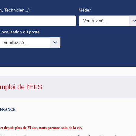
n, Technicien...)
Métier
Veuillez sélectionner une o
Localisation du poste
s valeurs
Veuillez sélectionner une ou des valeurs
mploi de l'
EFS
N FRANCE
t depuis plus de 25 ans, nous prenons soin de la vie.