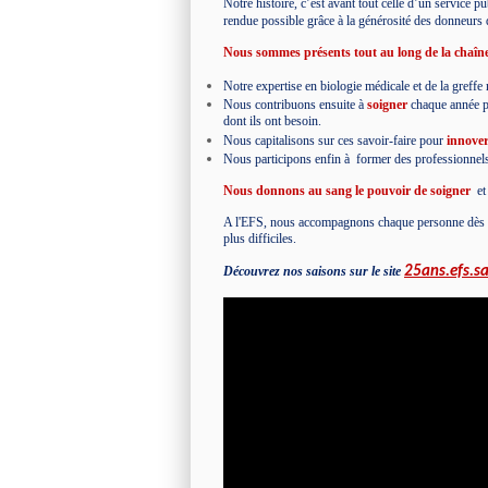
Notre histoire, c’est avant tout celle d’un service 
rendue possible grâce à la générosité des donneurs d
Nous sommes présents tout au long de la chaîne
Notre expertise en biologie médicale et de la greff
Nous contribuons ensuite à
soigner
chaque année plu
dont ils ont besoin.
Nous capitalisons sur ces savoir-faire pour
innove
Nous participons enfin à
former
des professionnels
Nous donnons au sang le pouvoir de soigner
et
A l'EFS, nous accompagnons chaque personne dès les 
plus difficiles.
Découvrez nos saisons sur le site
25ans.efs.sa