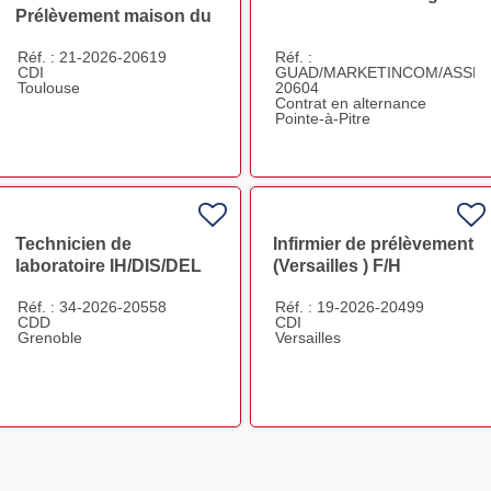
Prélèvement maison du
don Toulouse F/H
Réf. : 21-2026-20619
Réf. :
CDI
GUAD/MARKETINCOM/ASSMA
Toulouse
20604
Contrat en alternance
Pointe-à-Pitre
Technicien de
Infirmier de prélèvement
laboratoire IH/DIS/DEL
(Versailles ) F/H
F/H
Réf. : 34-2026-20558
Réf. : 19-2026-20499
CDD
CDI
Grenoble
Versailles