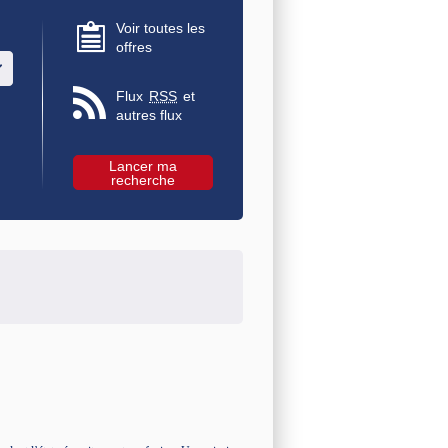
Voir toutes les
offres
u des valeurs
Flux
RSS
et
autres flux