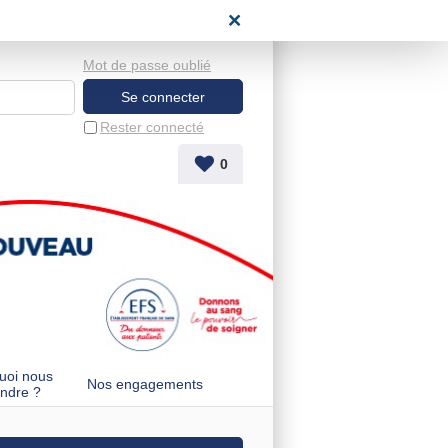
space candidat
Mot de passe oublié
Rester connecté
0
uoi nous
Nos engagements
indre ?