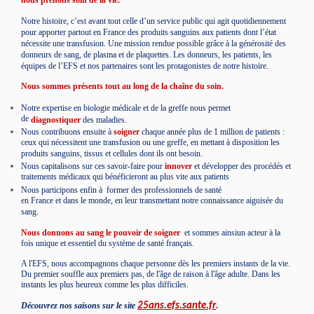
Notre histoire, c’est avant tout celle d’un service public qui agit quotidiennement
pour apporter partout en France des produits sanguins aux patients dont l’état
nécessite une transfusion. Une mission rendue possible grâce à la générosité des
donneurs de sang, de plasma et de plaquettes. Les donneurs, les patients, les
équipes de l’EFS et nos partenaires sont les protagonistes de notre histoire.
Nous sommes présents tout au long de la chaîne du soin.
Notre expertise en biologie médicale et de la greffe nous permet
de
diagnostiquer
des maladies.
Nous contribuons ensuite à
soigner
chaque année plus de 1 million de patients :
ceux qui nécessitent une transfusion ou une greffe, en mettant à disposition les
produits sanguins, tissus et cellules dont ils ont besoin.
Nous capitalisons sur ces savoir-faire pour
innover
et développer des procédés et
traitements médicaux qui bénéficieront au plus vite aux patients
Nous participons enfin à
former
des professionnels de santé
en France et dans le monde, en leur transmettant notre connaissance aiguisée du
sang.
Nous donnons au sang le pouvoir de soigner
et sommes ainsiun acteur à la
fois unique et essentiel du système de santé français.
A l'EFS, nous accompagnons chaque personne dès les premiers instants de la vie.
Du premier souffle aux premiers pas, de l'âge de raison à l'âge adulte. Dans les
instants les plus heureux comme les plus difficiles.
Découvrez nos saisons sur le site
25ans.efs.sante.fr
.