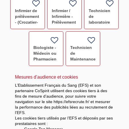
Infirmier de
Infirmier /
Technicien
prélèvement
Infirmière -
de
- (Crozatier-
Prélèvement
laboratoire
Paris 12) F/H
CHARTRES
(Avicenne)
F/H
F/H
Biologiste -
Technicien
Médecin ou
de
Pharmacien
Maintenance
(Avicenne)
(Ivry Sur
F/H
Seine) F/H
Mesures d'audience et cookies
L’Etablissement Français du Sang (EFS) et son
partenaire CoSpirit utilisent des cookies tiers à des
fins de mesure d’audience, pour suivre votre
navigation sur le site https://efsrecrute.fr/ et mesurer
la performance des publicités liées au recrutement de
l’EFS.
Les cookies tiers utilisés par l’EFS et déposés par ses
prestataires sont :
-
Google Tag Manager