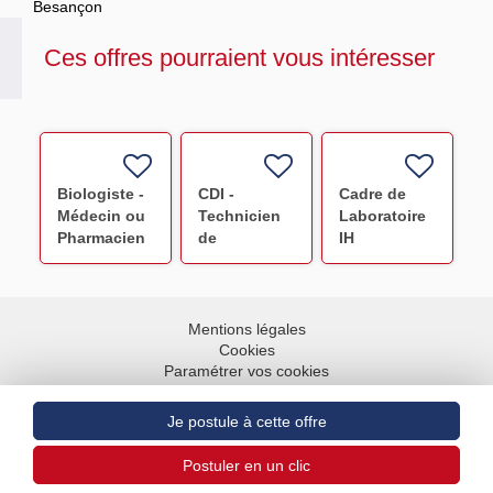
Besançon
Ces offres pourraient vous intéresser
Biologiste -
CDI -
Cadre de
Médecin ou
Technicien
Laboratoire
Pharmacien
de
IH
Saint-
laboratoire
Délivrance/Biologie
Antoine F/H
IH
et médecine
Délivrance -
transfusionnelle
Marseille
Nice F/H
Mentions légales
Nord F/H
Cookies
Paramétrer vos cookies
Accessibilité : partiellement conforme
Plan du site
Aller en haut