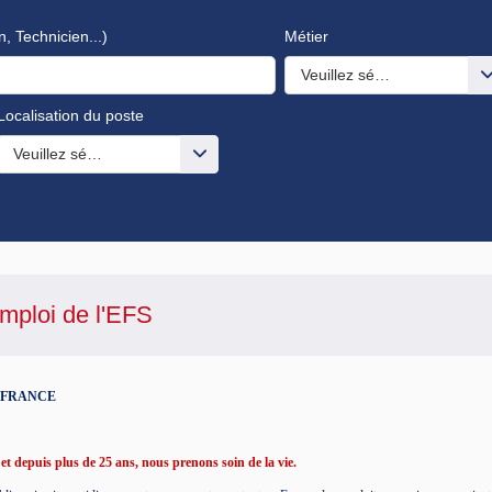
n, Technicien...)
Métier
Veuillez sélectionner une o
Localisation du poste
s valeurs
Veuillez sélectionner une ou des valeurs
mploi de l'
EFS
N FRANCE
t depuis plus de 25 ans, nous prenons soin de la vie.