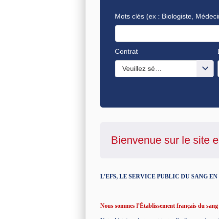
Mots clés
(ex : Biologiste, Médeci
Contrat
Veuillez sélectionner une ou de
Bienvenue sur le site e
L’EFS, LE SERVICE PUBLIC DU SANG E
Nous sommes l’Établissement français du sang e