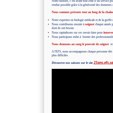
Notre histoire, c’est avant tout celle d’un service 
rendue possible grâce à la générosité des donneurs d
Nous sommes présents tout au long de la chaîne
Notre expertise en biologie médicale et de la greff
Nous contribuons ensuite à
soigner
chaque année plu
dont ils ont besoin.
Nous capitalisons sur ces savoir-faire pour
innove
Nous participons enfin à
former
des professionnels
Nous donnons au sang le pouvoir de soigner
et
A l'EFS, nous accompagnons chaque personne dès les 
plus difficiles.
Découvrez nos saisons sur le site
25ans.efs.sa