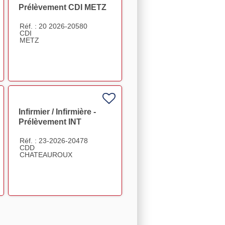
Prélèvement CDI METZ
80% F/H F/H
Réf. : 20 2026-20580
RKETING-
CDI
METZ
Infirmier / Infirmière -
Prélèvement INT
Châteauroux F/H
Réf. : 23-2026-20478
CDD
CHATEAUROUX