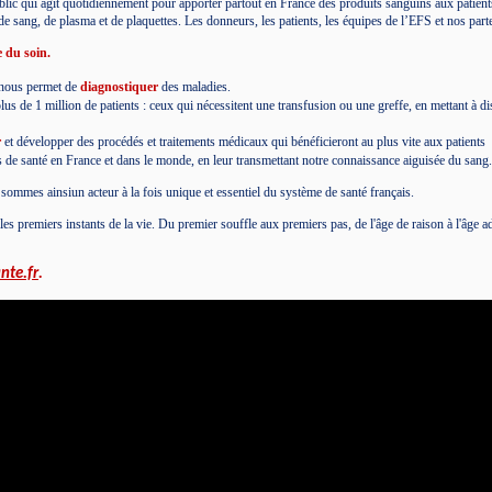
public qui agit quotidiennement pour apporter partout en France des produits sanguins aux patient
e sang, de plasma et de plaquettes. Les donneurs, les patients, les équipes de l’EFS et nos parte
 du soin.
e nous permet de
diagnostiquer
des maladies.
s de 1 million de patients : ceux qui nécessitent une transfusion ou une greffe, en mettant à dis
r
et développer des procédés et traitements médicaux qui bénéficieront au plus vite aux patients
 de santé en France et dans le monde, en leur transmettant notre connaissance aiguisée du sang
 sommes ainsiun acteur à la fois unique et essentiel du système de santé français.
premiers instants de la vie. Du premier souffle aux premiers pas, de l'âge de raison à l'âge a
nte.fr
.