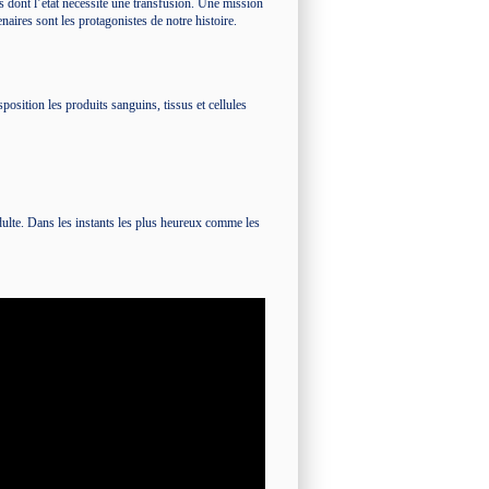
s dont l’état nécessite une transfusion. Une mission
naires sont les protagonistes de notre histoire.
position les produits sanguins, tissus et cellules
.
dulte. Dans les instants les plus heureux comme les