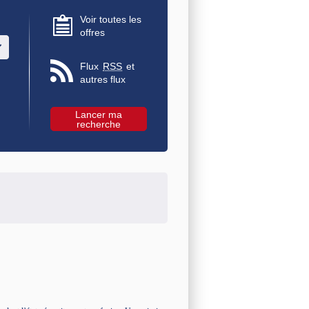
Voir toutes les
offres
u des valeurs
Flux
RSS
et
autres flux