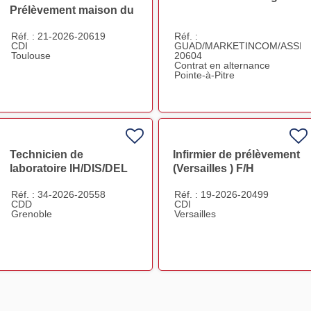
Prélèvement maison du
don Toulouse F/H
Réf. : 21-2026-20619
Réf. :
CDI
GUAD/MARKETINCOM/ASSMA
Toulouse
20604
Contrat en alternance
Pointe-à-Pitre
Technicien de
Infirmier de prélèvement
laboratoire IH/DIS/DEL
(Versailles ) F/H
F/H
Réf. : 34-2026-20558
Réf. : 19-2026-20499
CDD
CDI
Grenoble
Versailles