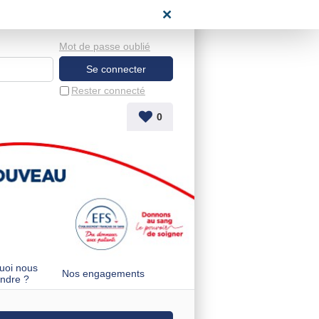
space candidat
Mot de passe oublié
Rester connecté
0
uoi nous
Nos engagements
indre ?