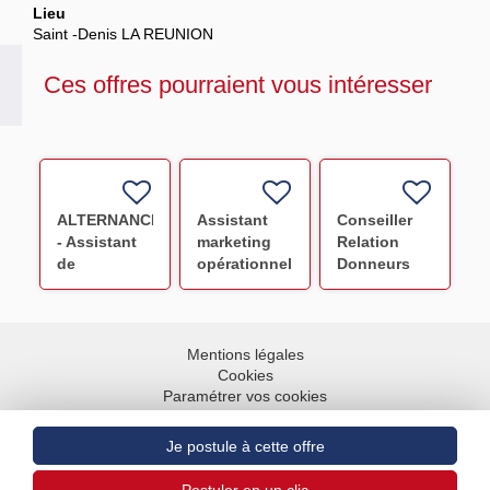
Lieu
Saint -Denis LA REUNION
Ces offres pourraient vous intéresser
ALTERNANCE
Assistant
Conseiller
- Assistant
marketing
Relation
de
opérationnel
Donneurs
communication
en
F/H
visuelle/graphisme
alternance
(DA) -
EFS LA
Marseille
REUNION
Mentions légales
(11ème)
OCEAN
Cookies
INDIEN F/H
Paramétrer vos cookies
Accessibilité : partiellement conforme
Plan du site
Aller en haut