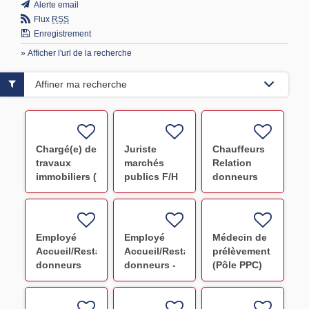
Alerte email
Flux
RSS
Enregistrement
» Afficher l'url de la recherche
Affiner ma recherche
Chargé(e) de
Juriste
Chauffeurs
travaux
marchés
Relation
immobiliers (
publics F/H
donneurs
Ivry Siège )
(Versailles)
F/H
F/H
Employé
Employé
Médecin de
Accueil/Restauration
Accueil/Restauration
prélèvement
donneurs
donneurs -
(Pôle PPC)
(Créteil) F/H
(Ivry) F/H
F/H