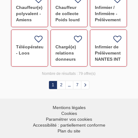
Chauffeur(e)
Chauffeur
Infirmier /
polyvalent -
de collecte
Infirmière -
Amiens
Poids lourd
Prélèvement
ORLEANS
Orléans INT
INT F/H
F/H
Téléopérateur(trice)
Chargé(e)
Infirmier de
- Loos
relations
Prélèvement
donneurs
NANTES INT
polyvalent -
F/H
Saint
Nombre de résultats :
79 offre(s)
QUENTIN
1
2
7
Mentions légales
Cookies
Paramétrer vos cookies
Accessibilité : partiellement conforme
Plan du site