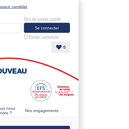
space candidat
Mot de passe oublié
Rester connecté
0
uoi nous
Nos engagements
indre ?