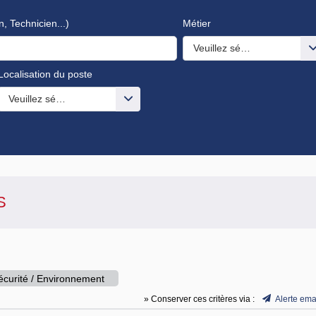
n, Technicien...)
Métier
Veuillez sélectionner une o
Localisation du poste
s valeurs
Veuillez sélectionner une ou des valeurs
S
Sécurité / Environnement
» Conserver ces critères via :
Alerte ema