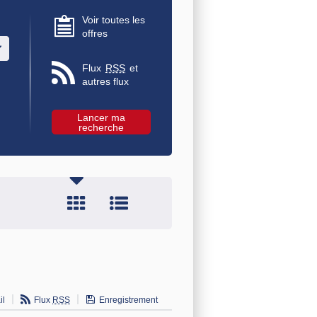
Voir toutes les
offres
u des valeurs
Flux
RSS
et
autres flux
il
Flux
RSS
Enregistrement