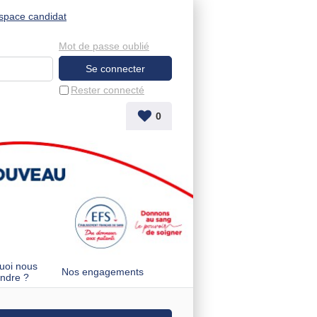
space candidat
Mot de passe oublié
Rester connecté
0
uoi nous
Nos engagements
indre ?