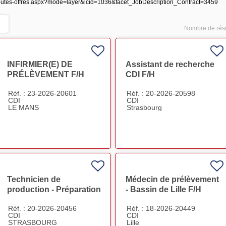
ste-toutes-offres.aspx?mode=layer&lcid=1036&facet_JobDescription_Contract=3459
Nombre de résu
INFIRMIER(E) DE
Assistant de recherche
PRÉLÈVEMENT F/H
CDI F/H
Réf. : 23-2026-20601
Réf. : 20-2026-20598
CDI
CDI
LE MANS
Strasbourg
Technicien de
Médecin de prélèvement
production - Préparation
- Bassin de Lille F/H
PSL Strasbourg CDI F/H
Réf. : 20-2026-20456
Réf. : 18-2026-20449
F/H
CDI
CDI
STRASBOURG
Lille