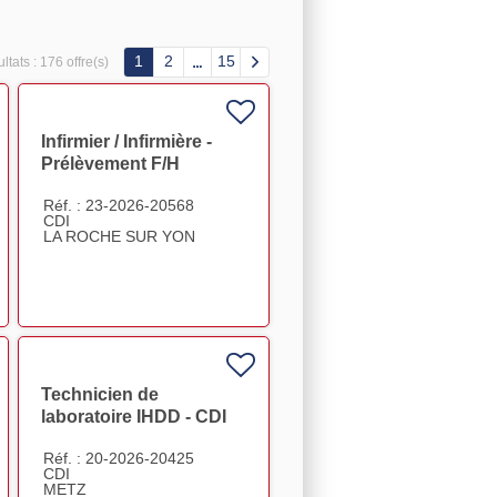
1
2
15
ltats :
176 offre(s)
Infirmier / Infirmière -
Prélèvement F/H
Réf. : 23-2026-20568
CDI
LA ROCHE SUR YON
Technicien de
laboratoire IHDD - CDI
METZ F/H
Réf. : 20-2026-20425
CDI
METZ