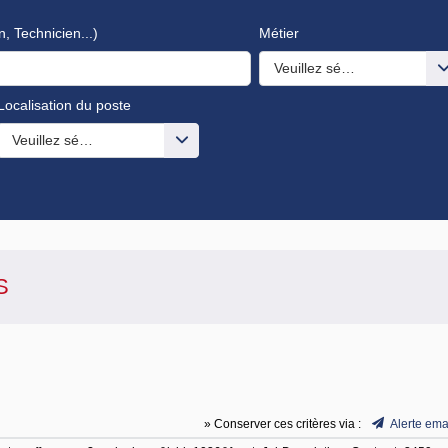
n, Technicien...)
Métier
Veuillez sélectionner une o
Localisation du poste
s valeurs
Veuillez sélectionner une ou des valeurs
S
» Conserver ces critères via :
Alerte ema