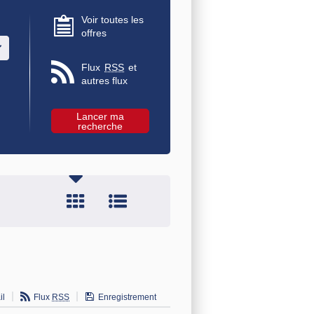
Voir toutes les
offres
u des valeurs
Flux
RSS
et
autres flux
il
Flux
RSS
Enregistrement