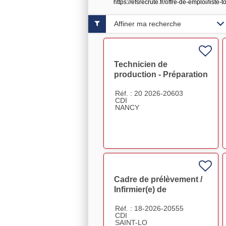
https://efsrecrute.fr/offre-de-emploi/li
Affiner ma recherche
Technicien de
production - Préparation
PSL NANCY CDI F/H
Réf. : 20 2026-20603
CDI
NANCY
Cadre de prélèvement /
Infirmier(e) de
coordination -Bassin
Réf. : 18-2026-20555
Ouest Normand - Saint-
CDI
Lô
SAINT-LO