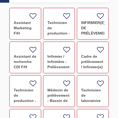
Assistant
Technicien
INFIRMIER(E)
Marketing
de
DE
F/H
production -
PRÉLÈVEMENT
Préparation
F/H
PSL NANCY
CDI F/H
Assistant de
Infirmier /
Cadre de
recherche
Infirmière -
prélèvement
CDI F/H
Prélèvement
/ Infirmier(e)
F/H
de
coordination
-Bassin
Ouest
Technicien
Médecin de
Technicien
Normand -
de
prélèvement
de
Saint-Lô
production -
- Bassin de
laboratoire
Préparation
Lille F/H
IHDD - CDI
PSL
METZ F/H
Strasbourg