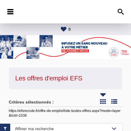
0
Les offres d'emploi
EFS
Critères sélectionnés :
https://efsrecrute.fr/offre-de-emploi/liste-toutes-offres.aspx?mode=layer
&lcid=1036
Affiner ma recherche