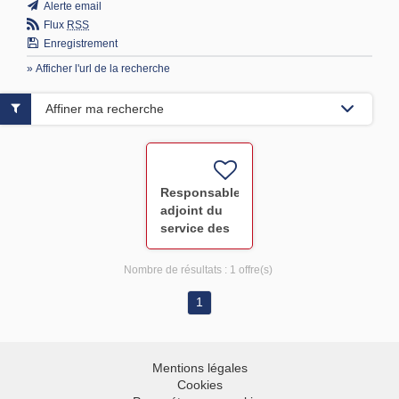
Alerte email
Flux
RSS
Enregistrement
» Afficher l'url de la recherche
Affiner ma recherche
Responsable
adjoint du
service des
Prélèvements
du Finistère
Nombre de résultats :
1 offre(s)
F-H
1
Mentions légales
Cookies