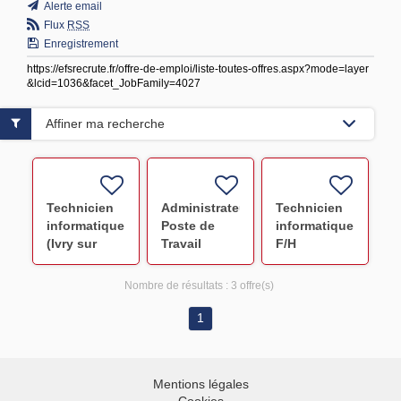
Alerte email
Flux
RSS
Enregistrement
https://efsrecrute.fr/offre-de-emploi/liste-toutes-offres.aspx?mode=layer
&lcid=1036&facet_JobFamily=4027
Affiner ma recherche
Technicien
Administrateur
Technicien
informatique
Poste de
informatique
(Ivry sur
Travail
F/H
Seine) F/H
Expert (Ivry
sur Seine)
Nombre de résultats :
3 offre(s)
F/H
1
Mentions légales
Cookies