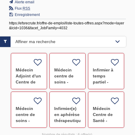
Alerte email
Flux
RSS
Enregistrement
https://efsrecrute.fr/offre-de-emploi/liste-toutes-offres.aspx?mode=layer
&lcid=1036&facet_JobFamily=4032
Affiner ma recherche
Médecin
Médecin
Infirmier à
Adjoint d'un
centre de
temps
Centre de
soins -
partiel -
santé F/H
Versailles
Centre de
F/H
santé
(horaire de
journée) F/H
Médecin
Infirmier(e)
Médecin
centre de
en aphérèse
Centre de
soins -
thérapeutique
Santé -
Robert
F/H
Poitiers F/H
Debré F/H
Nombre de résultats :
6 offre(s)