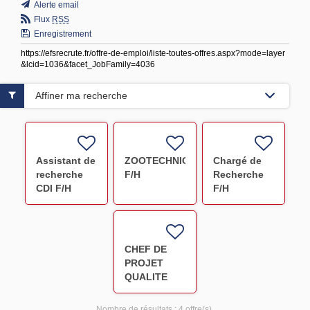
Alerte email
Flux
RSS
Enregistrement
https://efsrecrute.fr/offre-de-emploi/liste-toutes-offres.aspx?mode=layer
&lcid=1036&facet_JobFamily=4036
Affiner ma recherche
Assistant de
ZOOTECHNICIEN
Chargé de
recherche
F/H
Recherche
CDI F/H
F/H
CHEF DE
PROJET
QUALITE
PHARMACEUTIQUE
Nombre de résultats :
4 offre(s)