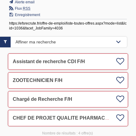
Alerte email
Flux
RSS
Enregistrement
https://efsrecrute.fr/offre-de-emploi/liste-toutes-offres.aspx?mode=list&lc
id=1036&facet_JobFamily=4036
Affiner ma recherche
Assistant de recherche CDI F/H
ZOOTECHNICIEN F/H
Chargé de Recherche F/H
CHEF DE PROJET QUALITE PHARMACEUTIQUE
Nombre de résultats :
4 offre(s)