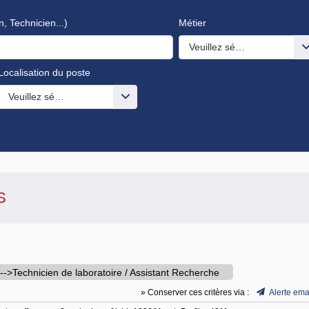
n, Technicien...)
Métier
Veuillez sélectionner une o
Localisation du poste
s valeurs
Veuillez sélectionner une ou des valeurs
S
->Technicien de laboratoire / Assistant Recherche
» Conserver ces critères via :
Alerte ema