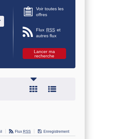
Voir toutes les
offres
u des valeurs
Flux
RSS
et
autres flux
il
Flux
RSS
Enregistrement