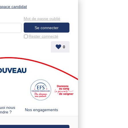
space candidat
Mot de passe oublié
Rester connecté
0
uoi nous
Nos engagements
indre ?