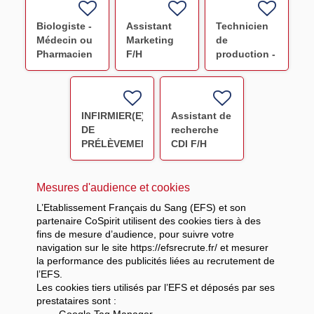
(F/H)
(H/F)
Biologiste -
Assistant
Technicien
Médecin ou
Marketing
de
Pharmacien
F/H
production -
(Avicenne)
Préparation
F/H
PSL NANCY
CDI F/H
INFIRMIER(E)
Assistant de
DE
recherche
PRÉLÈVEMENT
CDI F/H
F/H
Mesures d'audience et cookies
L’Etablissement Français du Sang (EFS) et son
partenaire CoSpirit utilisent des cookies tiers à des
fins de mesure d’audience, pour suivre votre
navigation sur le site https://efsrecrute.fr/ et mesurer
la performance des publicités liées au recrutement de
l’EFS.
Les cookies tiers utilisés par l’EFS et déposés par ses
prestataires sont :
-
Google Tag Manager