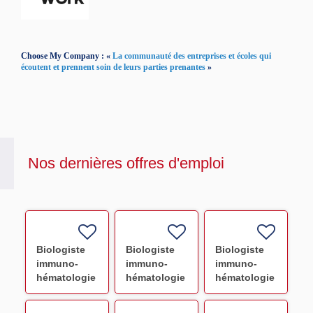
Choose My Company : «
La communauté des entreprises et écoles qui
écoutent et prennent soin de leurs parties prenantes
»
Nos dernières offres d'emploi
Biologiste
Biologiste
Biologiste
immuno-
immuno-
immuno-
hématologie
hématologie
hématologie
et délivrance
et délivrance
et délivrance
- Le Havre
- Lens (H/F)
Valenciennes