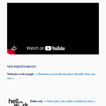
NOS PARTENARIATS
Welcome to the jungle : «
Donnons au travail une place durable dans nos
vies
»
Hellowork : «
Notre job, vous aider à choisir le vôtre
»