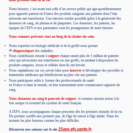
Notre histoire, c’est avant tout celle d’un service public qui agit quotidiennement
pour apporter partout en France des produits sanguins aux patients dont l’état
nécessite une transfusion. Une mission rendue possible grâce à la générosité des
donneurs de sang, de plasma et de plaquettes. Les donneurs, les patients, les
équipes de l’EFS et nos partenaires sont les protagonistes de notre histoire.
Nous sommes présents tout au long de la chaîne du soin.
Notre expertise en biologie médicale et de la greffe nous permet
de
diagnostiquer
des maladies.
Nous contribuons ensuite à
soigner
chaque année plus de 1 million de patients :
ceux qui nécessitent une transfusion ou une greffe, en mettant à disposition les
produits sanguins, tissus et cellules dont ils ont besoin.
Nous capitalisons sur ces savoir-faire pour
innover
et développer des procédés et
traitements médicaux qui bénéficieront au plus vite aux patients
Nous participons enfin à
former
des professionnels de santé
en France et dans le monde, en leur transmettant notre connaissance aiguisée du
sang.
Nous donnons au sang le pouvoir de soigner
et sommes ainsiun acteur à la
fois unique et essentiel du système de santé français.
A l'EFS, nous accompagnons chaque personne dès les premiers instants de la vie.
Du premier souffle aux premiers pas, de l'âge de raison à l'âge adulte. Dans les
instants les plus heureux comme les plus difficiles.
Découvrez nos saisons sur le site
25ans.efs.sante.fr
.