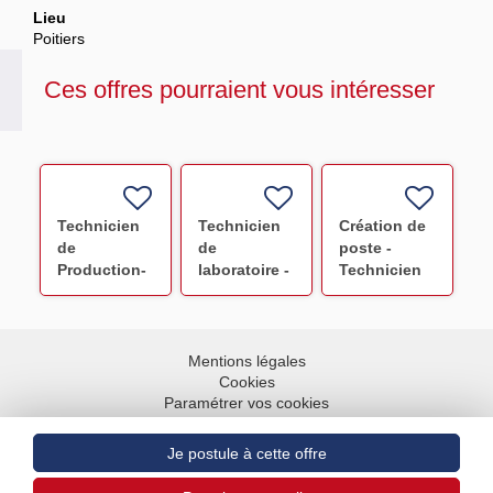
Lieu
Poitiers
Ces offres pourraient vous intéresser
Technicien
Technicien
Création de
de
de
poste -
Production-
laboratoire -
Technicien
Préparation
Préparation
de
F/H
des Produits
production (
Sanguins
Rungis ) F/H
Labiles F/H
Mentions légales
Cookies
Paramétrer vos cookies
Accessibilité : partiellement conforme
Plan du site
Aller en haut