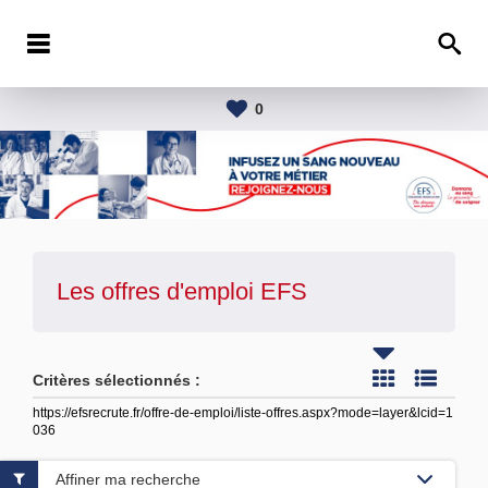
0
Les offres d'emploi
EFS
Critères sélectionnés :
https://efsrecrute.fr/offre-de-emploi/liste-offres.aspx?mode=layer&lcid=1
036
Affiner ma recherche