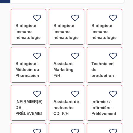
Biologiste
Biologiste
Biologiste
immuno-
immuno-
immuno-
hématologie
hématologie
hématologie
et délivrance
et délivrance
et délivrance
- Le Havre
- Lens (H/F)
Valenciennes
(F/H)
(H/F)
Biologiste -
Assistant
Technicien
Médecin ou
Marketing
de
Pharmacien
F/H
production -
(Avicenne)
Préparation
F/H
PSL NANCY
CDI F/H
INFIRMIER(E)
Assistant de
Infirmier /
DE
recherche
Infirmière -
PRÉLÈVEMENT
CDI F/H
Prélèvement
F/H
F/H