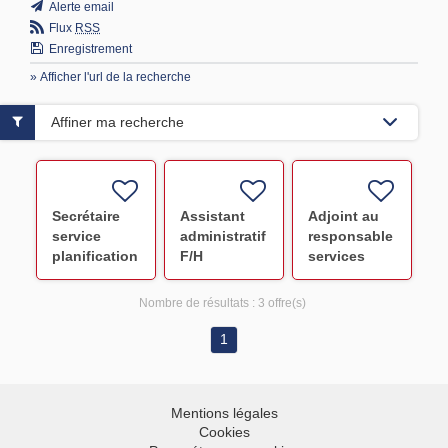
Alerte email
Flux
RSS
Enregistrement
» Afficher l'url de la recherche
Affiner ma recherche
Secrétaire
Assistant
Adjoint au
service
administratif
responsable
planification
F/H
services
de collectes
généraux
-
/gestion de
Nombre de résultats :
3 offre(s)
correspondant
projets/marchés
Administratif
publicsF/H
1
CDD NANCY
H/F F/H
Mentions légales
Cookies