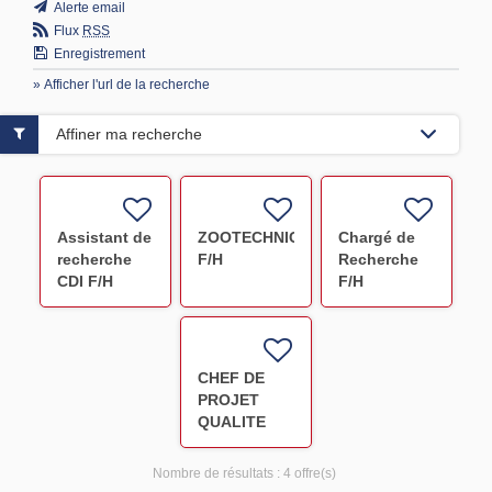
Alerte email
Flux
RSS
Enregistrement
» Afficher l'url de la recherche
Affiner ma recherche
Assistant de
ZOOTECHNICIEN
Chargé de
recherche
F/H
Recherche
CDI F/H
F/H
CHEF DE
PROJET
QUALITE
PHARMACEUTIQUE
Nombre de résultats :
4 offre(s)