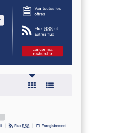
Voir toutes les
offres
u des valeurs
Flux
RSS
et
autres flux
il
Flux
RSS
Enregistrement