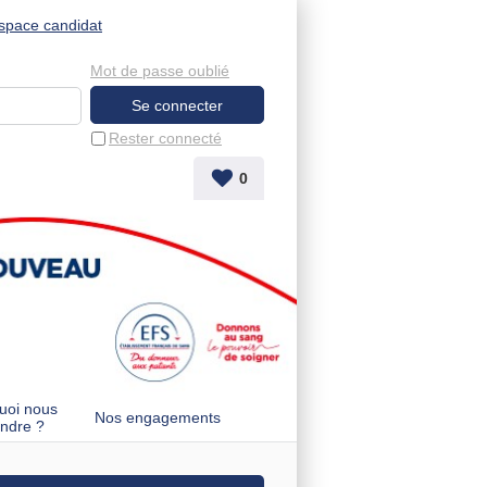
space candidat
Mot de passe oublié
Rester connecté
0
uoi nous
Nos engagements
indre ?