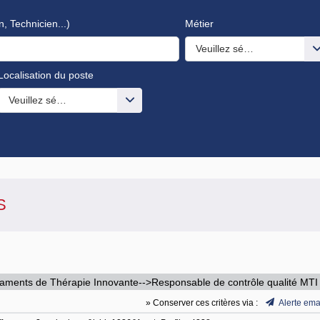
n, Technicien...)
Métier
Veuillez sélectionner une o
Localisation du poste
s valeurs
Veuillez sélectionner une ou des valeurs
S
ments de Thérapie Innovante-->Responsable de contrôle qualité MTI
» Conserver ces critères via :
Alerte ema