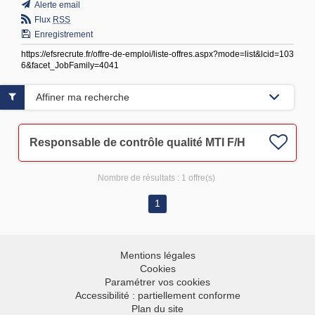
Alerte email
Flux
RSS
Enregistrement
https://efsrecrute.fr/offre-de-emploi/liste-offres.aspx?mode=list&lcid=103
6&facet_JobFamily=4041
Affiner ma recherche
Responsable de contrôle qualité MTI F/H
Nombre de résultats :
1 offre(s)
1
Mentions légales
Cookies
Paramétrer vos cookies
Accessibilité : partiellement conforme
Plan du site