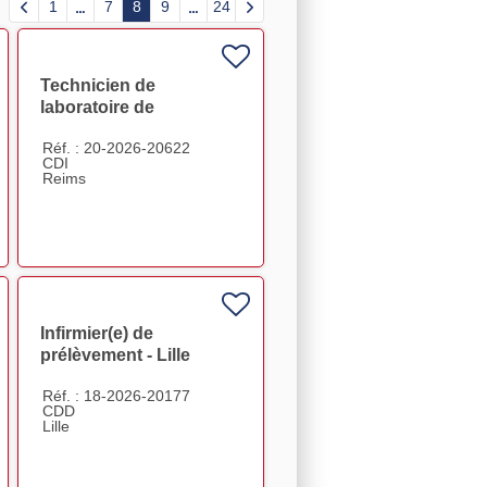
1
7
8
9
24
Technicien de
laboratoire de
production de réactifs
Réf. : 20-2026-20622
CDI F/H
CDI
Reims
Infirmier(e) de
prélèvement - Lille
Réf. : 18-2026-20177
CDD
Lille