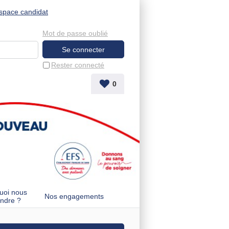
space candidat
Mot de passe oublié
Rester connecté
0
uoi nous
Nos engagements
indre ?