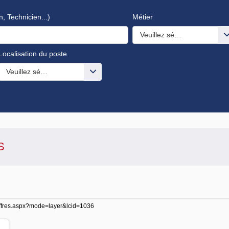
n, Technicien...)
Métier
Veuillez sélectionner une o
Localisation du poste
s valeurs
Veuillez sélectionner une ou des valeurs
S
te-offres.aspx?mode=layer&lcid=1036