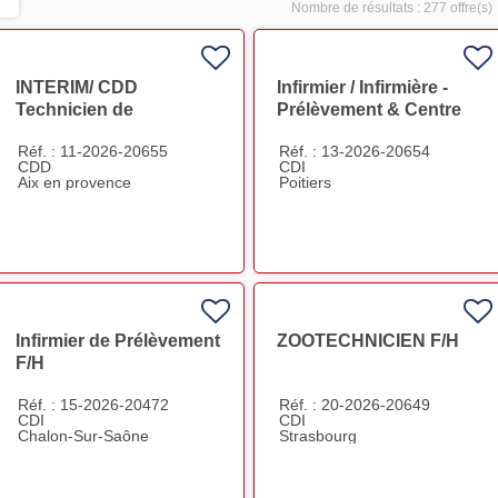
Nombre de résultats :
277 offre(s)
INTERIM/ CDD
Infirmier / Infirmière -
Technicien de
Prélèvement & Centre
laboratoire IH Délivrance
de Santé - POITIERS F/H
Réf. : 11-2026-20655
Réf. : 13-2026-20654
Aix en Provence F/H
CDD
CDI
Aix en provence
Poitiers
Infirmier de Prélèvement
ZOOTECHNICIEN F/H
F/H
Réf. : 15-2026-20472
Réf. : 20-2026-20649
CDI
CDI
Chalon-Sur-Saône
Strasbourg