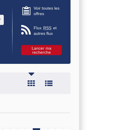
Voir toutes les
offres
u des valeurs
Flux
RSS
et
autres flux