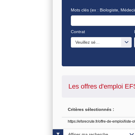
Mots clés
(ex : Biologiste, Médeci
Contrat
Veuillez sélectionner une ou de
Les offres d'emploi
EF
Critères sélectionnés :
https://efsrecrute.fr/offre-de-emploi/lis
Affiner ma recherche